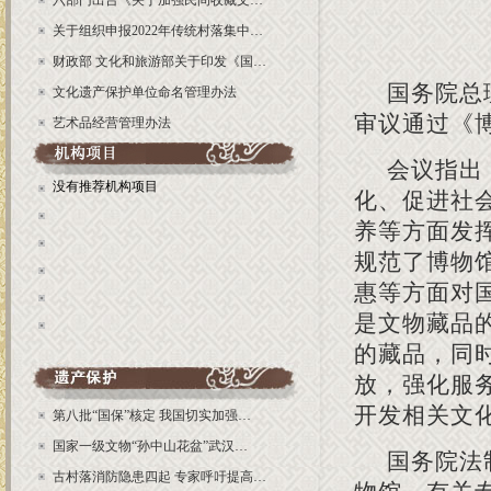
六部门出台《关于加强民间收藏文…
关于组织申报2022年传统村落集中…
财政部 文化和旅游部关于印发《国…
国务院总
文化遗产保护单位命名管理办法
审议通过《
艺术品经营管理办法
会议指出
没有推荐机构项目
化、促进社
养等方面发
规范了博物
惠等方面对
是文物藏品
的藏品，同
放，强化服
开发相关文
第八批“国保”核定 我国切实加强…
国家一级文物“孙中山花盆”武汉…
国务院法
古村落消防隐患四起 专家呼吁提高…