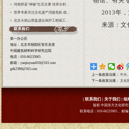
物馆、有关
河南郏县"神秘"红石古寨 传承古村…
2013
年，
世界专家关注文化遗产消逝危机 倡…
北京火焰山营盘遗址保护工程竣工…
来源：文
第一办公区
地址：北京市朝阳区管庄东里
中国建筑材料科学研究总院
电话：010-66235065
邮箱：yanjiuyuan010@163.com
gdk2389@163.com
上一条政策法规：
中办
下一条政策法规：
文化
|
联系我们
|
关于我们
|
组
版权 中国东方文化研究会文
联系电话：010-66235065， 邮编：1