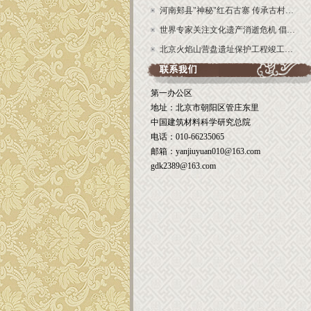
河南郏县"神秘"红石古寨 传承古村…
世界专家关注文化遗产消逝危机 倡…
北京火焰山营盘遗址保护工程竣工…
第一办公区
地址：北京市朝阳区管庄东里
中国建筑材料科学研究总院
电话：010-66235065
邮箱：yanjiuyuan010@163.com
gdk2389@163.com