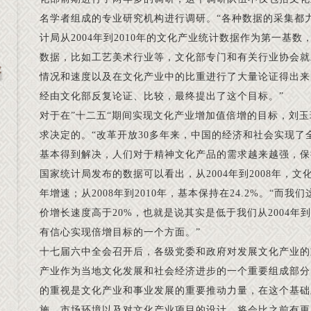
名学者组成的专业研究机构进行调研。“各种数据的采集都
计局从2004年到2010年的文化产业统计数据作为第一基
数据，比如工艺美术行业等，文化部专门和有关行业协会就
情况和速度以及在文化产业中的比重进行了大量论证得出来
经由文化部反复论证、比较，最终提出了这个目标。”
对于在”十二五“期间实现文化产业增加值倍增的目标，刘
求决定的。“改革开放30多年来，中国的经济和社会实现了
基本得到解决，人们对于精神文化产品的需求越来越强，保
国家统计局发布的数据可以看出，从2004年到2008年，文
年增速；从2008年到2010年，基本保持在24.2%。“而
价增长速度高于20%，也就是说其实是低于我们从2004年到
有信心实现倍增目标的一个方面。”
十七届六中全会召开后，各级党委和政府对发展文化产业的
产业作为当地文化发展和社会经济进步的一个重要组成部分
的重视是文化产业和事业发展的重要推动力量，在这个基础
施、市场环境以及对文化产业项目的设计，将会比之前有更