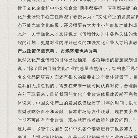
骨干文化企业和中小文化企业“两手都要抓，两手都要硬”
化产业研究中心主任熊澄宇教授认为：“文化产业的发展需
态不能光靠文化航母，还必须要有大大小小的舢板才能构成
此外，关于强化人才支撑也是《倍增计划》中各界关注的焦
院的计划，更是对业内呼吁已久的加强文化产业人才培训教
产业政策仍需完善， 市场环境也待改善
虽然文化产业倍增的目标已经确定，各项详细的措施规划也
说，“除了国内目前文化产业的总量依然偏小，结构也不尽
名文化品牌培育方面还有很长的路要走这个整体背景下，目
是我们无法忽视的，需要在未来一段时间认真对待，合理解
在刘玉珠看来，目前我国的文化产业政策体系建设尚不完善
体说来，中国文化产业的发展仅仅经历了11年的时间，以
靠财政吃饭而不和金融、资本市场等发生联系。现在要变成
时期不可能有产业政策，现在就面临着政策的建设问题。”
这几年，尽管中央国务院和中央各个部委进行了很多努力，
来说，宏观政策比较多。但是一个比较完善的产业政策体系